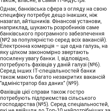
також, власне, в самій IT-індустрії.
Однак, банківська сфера з огляду на свою
специфіку потребує дещо інакших, ніж
назагал, айтішників. Фінансові установи,
наприклад, шукають розробників саме
банківського програмного забезпечення
(№2 за популярністю серед всіх вакансій).
Електронна комерція – ще одна галузь, на
яку цілком закономірно звертають
посилену увагу банки. І, відповідно,
потребують фахівців у даній галузі (№6).
Серед інших IT-спеціальностей банки
також мають багато незакритих вакансій
"адміністратор баз даних" (№9).
Фахівців цієї справи також гостро
потребують підприємства сільського
господарства (№5). Серед спеціальностей,
які не ввійшли до Топ-10 найпотрібніших за