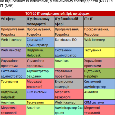
на відносинах із клієнтами, у сільському господарстві (№7) і в
IT (№8).