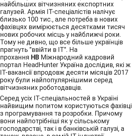
найбільших вітчизняних експортних
галузей. Армія IT-спеціалістів налічує
близько 100 тис., але потреба в нових
фахівцях вимірюється десятками тисяч
нових робочих місць у найближчі роки.
Тому не дивно, що все більше українців
прагнуть "ввійти в IT". На
прохання
НВ
Міжнародний кадровий
портал HeadHunter Україна дослідив, які ж
IT-вакансії впродовж десяти місяців 2017
року були найпопулярнішими серед
вітчизняних роботодавців.
Серед усіх IT-спеціальностей в Україні
найвищим попитом користуються фахівці
з програмування та розробки. Причому
вони найпотрібніші як у сільському
господарстві, так і в банківській галузі, а