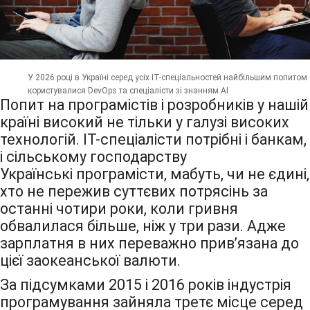
У 2026 році в Україні серед усіх IT-спеціальностей найбільшим попитом
користувалися DevOps та спеціалісти зі знанням АІ
Попит на програмістів і розробників у нашій
країні високий не тільки у галузі високих
технологій. IT-спеціалісти потрібні і банкам,
і сільському господарству
Українські програмісти, мабуть, чи не єдині,
хто не пережив суттєвих потрясінь за
останні чотири роки, коли гривня
обвалилася більше, ніж у три рази. Адже
зарплатня в них переважно прив’язана до
цієї заокеанської валюти.
За підсумками 2015 і 2016 років індустрія
програмування зайняла третє місце серед