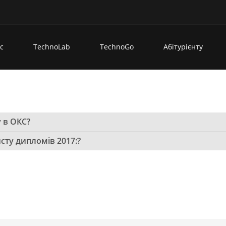
с
TechnoLab
TechnoGo
Абітурієнту
 в ОКС?
исту дипломів 2017:?