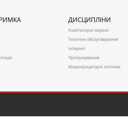
ТРИМКА
ДИСЦИПЛІНИ
Комп'ютерні мережі
Технічне обслуговування
Інтернет
нтація
Програмування
Мікропроцесорні системи