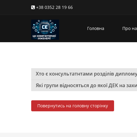
+38 0352 28 19 66
Головна
Про на
Хто є консультатнтами розділів диплому
Які групи відносяться до якої ДЕК на зах
Повернутись на головну сторінку