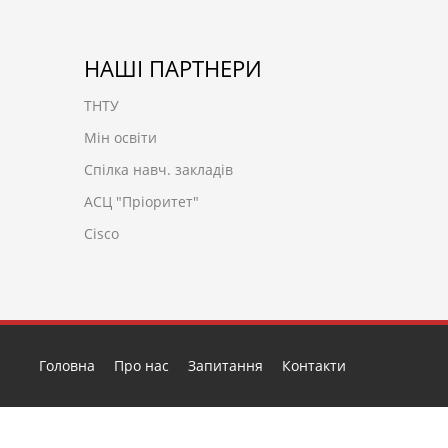
НАШІ ПАРТНЕРИ
ТНТУ
Мін освіти
Спілка навч. закладів
АСЦ "Пріоритет"
Cisco
Головна
Про нас
Запитання
Контакти