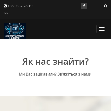
+38 0352 28 19
66
Toggl
navig
Як нас знайти?
Ми Вас зацікавили? Зв'яжіться з нами!