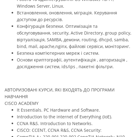
Windows Server, Linux.
Встановлення, оновлення, міграція. Керування
доступом до ресурсів.
Конфігурація безпеки. Оптимізація та
обслуговування, security, Active Directory, group policy,
віртуалізація, SAMBA, демони, routing, dhcpd, samba,
bind, mail, apache,nginx, файлові сервіси, моніторинг.
Безпека комп’ютерних мереж і систем.
Основи криптографії, аутентифікація , авторизація ,
дослідження систем, ids/ips , пакетні фільтри.
АВТОРИЗОВАНІ КУРСИ, ЯКІ ВХОДЯТЬ ДО ПРОГРАМИ
НАВЧАННЯ
CISCO ACADEMY
It Essentials. PC Hardware and Software.
Introduction to the internet of Everything (IoE).
CCNА R&S. Introduction to Networks.
CISCO: CCENT, CCNA R&S, CCNA Security:
CompTIA A+ 220-901,220-902 ConpTIA Network+ N10-