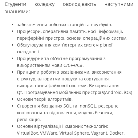
Студенти коледжу оволодівають наступними
знаннями:
забезпечення робочих станцій та ноутбуків.
Процесори, оперативна пам’ять, носії інформації,
периферійні пристрої, основи операційних систем.
Обслуговування комп’ютерних систем різної
складності
Процедурне та об'єктне програмування з
використанням мови С/С++/С#.
Принципи роботи з вказівниками, використання
структур, алгоритми пошуку та сортування,
використання файлової системи. Використання
Qt. Програмування мобільних пристроїв(Android, iOS)
Основи теорії алгоритмів.
Створення баз даних SQL та nonSQL. резервне
копіювання та відновлення, модель безпеки,
реплікація.
Основи віртуалізації і хмарних технологій:
VirtualBox, VMWare, Virtual Sphere, Vagrant, Docker.