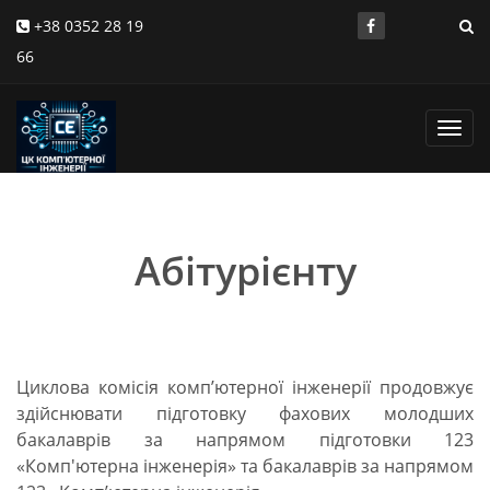
+38 0352 28 19
66
Toggl
navig
Абітурієнту
Циклова комісія комп’ютерної інженерії продовжує
здійснювати підготовку фахових молодших
бакалаврів за напрямом підготовки 123
«Комп'ютерна інженерія» та бакалаврів за напрямом