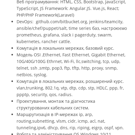
Веб програмування: HTML, CSS, Bootstrap, JavaScript,
TypeScript, JS Framework: Angular.JS. Vue.js, React;
PHP/PHP Framework(Laravel)
DevOps: github.com/bitbucket.org, jenkins/teamcity,
ansible/chef/puppet/salt, time series баз, настроюємо
prometheus, grafana, slack і pagerduty, swarm,
kubernetes, rancher cattle.
Комутація в локальних мережах, базовий курс.
Модель OSI ,Ethernet, Fast Ethernet, Gigabit Ethernet,
10G/40G/100G Ethrnet, Wi-Fi, llc,switching, tcp, udp,
telnet, ssh ,smtp, pop3, ftp, tftp, http, proxy, snmp,
netbios, syslog.
Комутація в локальних мережах, розширений курс.
vlan,trunking, 802.1q, vtp, dtp, cdp, stp, HDLC, ppp, fr,
ppptp, security, qos, radius.
Проектування, монтаж та діагностика
структурованих кабельних систем.
Маршрутизація в ІР-мережах ip, arp,
routing,subnetting, vlsm, cidr, icmp, acl, nat,
tunneling,ipv6, dhcp, dns, rip, riping, eigrp, ospf, vpn.
Робота та адміністрування OS Windows 10/11,