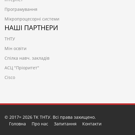
Програмування
Мікропроцесорні системи
НАШІ ПАРТНЕРИ
ТНТУ
Мін освіти
Спілка навч. закладів
АСЦ "Пріоритет"
Cisco
© 2017= 2026 ТК ТНТУ. Всі права захищено.
Головна
Про нас
Запитання
Контакти