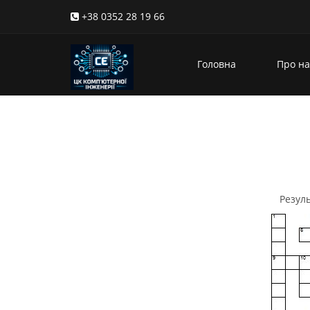
+38 0352 28 19 66
Головна
Про на
Резуль