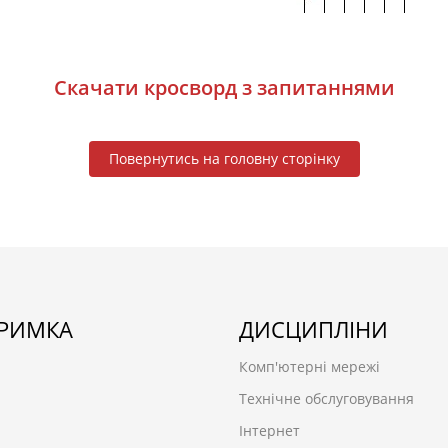
Скачати кросворд з запитаннями
Повернутись на головну сторінку
ТРИМКА
ДИСЦИПЛІНИ
Комп'ютерні мережі
Технічне обслуговування
Інтернет