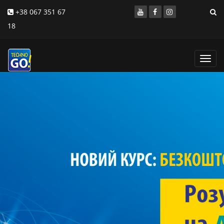
+38 067 351 67
18
Toggl
navig
Ми шукаємо таланти та ідеї