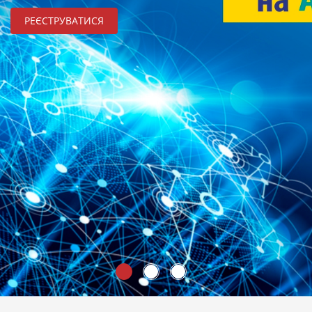
РЕЄСТРУВАТИСЯ
Підтримуємо і допомагаємо талановитій молоді.
Розвиваємо і втілюємо ідеї
Надішліть свої дані