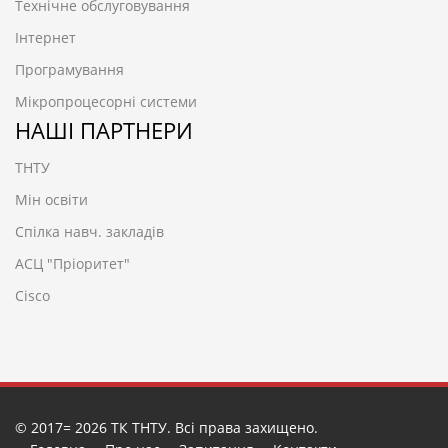
Технічне обслуговування
Інтернет
Програмування
Мікропроцесорні системи
НАШІ ПАРТНЕРИ
ТНТУ
Мін освіти
Спілка навч. закладів
АСЦ "Пріоритет"
Cisco
© 2017= 2026 ТК ТНТУ. Всі права захищено.