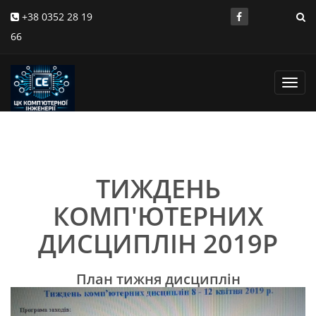
+38 0352 28 19
66
Toggl
navig
ТИЖДЕНЬ
КОМП'ЮТЕРНИХ
ДИСЦИПЛІН 2019Р
План тижня дисциплін